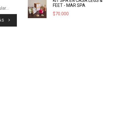
KIT SPA EN CASA LEGS &
FEET - MAR SPA
ular…
$
70.000
ÁS