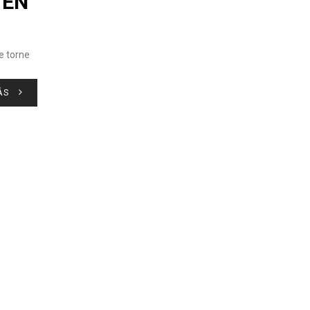
 EN
e torne
ÁS