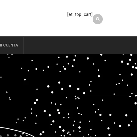
[et_top_cart]
I CUENTA