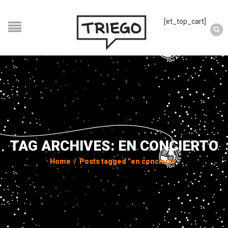
[et_top_cart]
TAG ARCHIVES: EN CONCIERTO
Home
/
Posts tagged "en concierto"