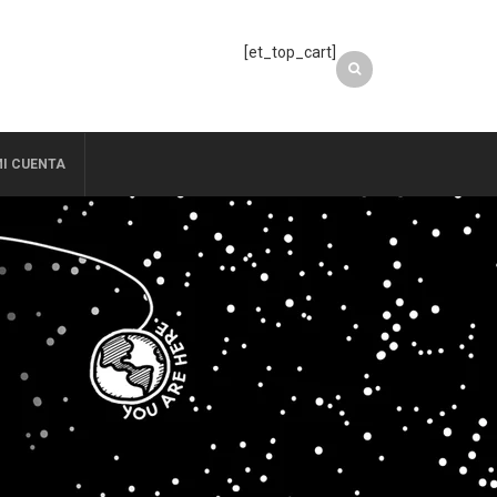
[et_top_cart]
I CUENTA