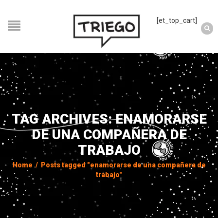
[et_top_cart]
TAG ARCHIVES: ENAMORARSE
DE UNA COMPAÑERA DE
TRABAJO
Home
/
Posts tagged "enamorarse de una compañera de
trabajo"