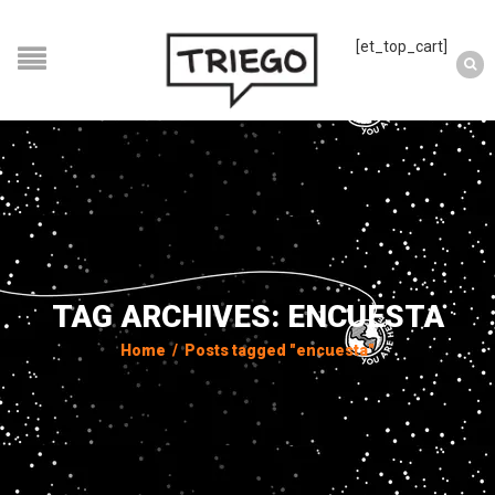
[et_top_cart]
TAG ARCHIVES: ENCUESTA
Home
/
Posts tagged "encuesta"