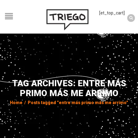
[et_top_cart]
TAG ARCHIVES: ENTRE MÁS
PRIMO MÁS ME ARRIMO
Home
/
Posts tagged "entre más primo más me arrimo"