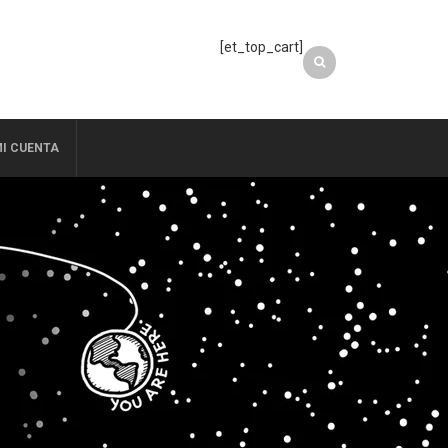
[et_top_cart]
I CUENTA