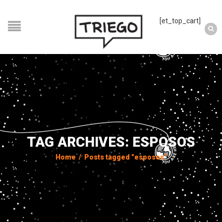
[et_top_cart]
TAG ARCHIVES: ESPOSOS
Home
/
Posts tagged "esposos"