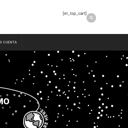
[et_top_cart]
I CUENTA
MO