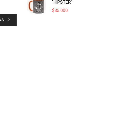
"HIPSTER"
$
35.000
ÁS