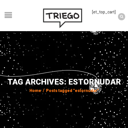
[et_top_cart]
TAG ARCHIVES: ESTORNUDAR
Home
/
Posts tagged "estornudar"