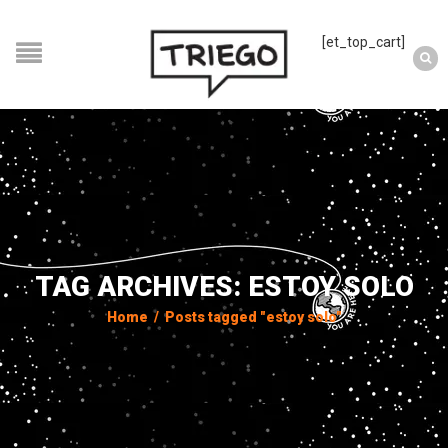
[et_top_cart]
TAG ARCHIVES: ESTOY SOLO
Home
/
Posts tagged "estoy solo"