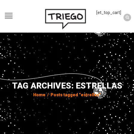
[et_top_cart]
TAG ARCHIVES: ESTRELLAS
Home
/
Posts tagged "estrellas"