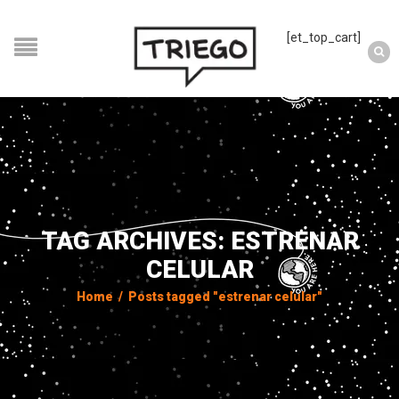
[et_top_cart]
TAG ARCHIVES: ESTRENAR
CELULAR
Home
/
Posts tagged "estrenar celular"