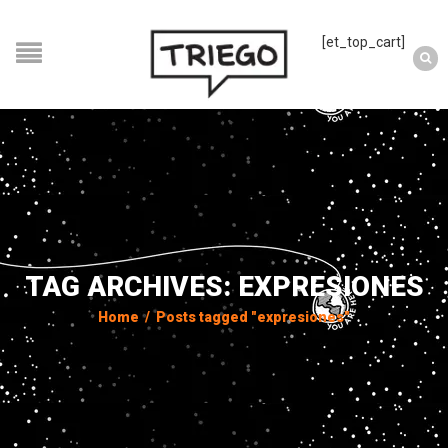
[et_top_cart]
TAG ARCHIVES: EXPRESIONES
Home
/
Posts tagged "expresiones"