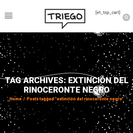
[et_top_cart]
TAG ARCHIVES: EXTINCIÓN DEL
RINOCERONTE NEGRO
Home
/
Posts tagged "extinción del rinoceronte negro"