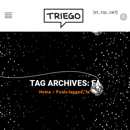
[et_top_cart]
TAG ARCHIVES: FA
Home
/
Posts tagged "fa"