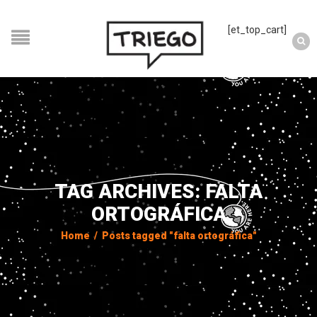
[et_top_cart]
TAG ARCHIVES: FALTA
ORTOGRÁFICA
Home
/
Posts tagged "falta ortográfica"