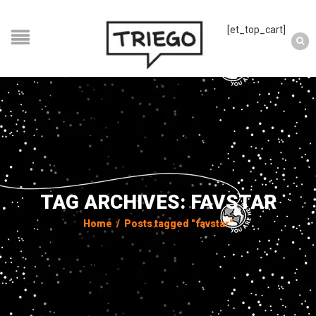
[et_top_cart]
TAG ARCHIVES: FAVSTAR
Home
/
Posts tagged "favstar"