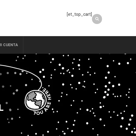
[et_top_cart]
I CUENTA
L