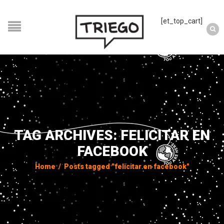
[et_top_cart]
TAG ARCHIVES: FELICITAR EN
FACEBOOK
Home
/
Posts tagged "felicitar en facebook"