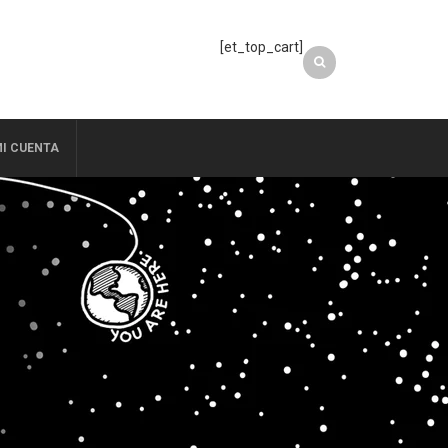
[et_top_cart]
I CUENTA