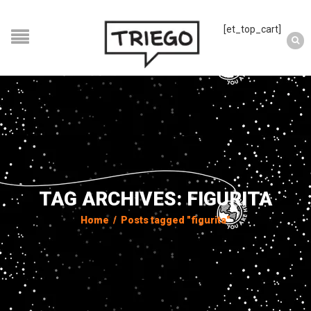
[et_top_cart]
TAG ARCHIVES: FIGURITA
Home
/
Posts tagged "figurita"