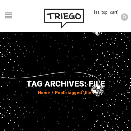
[et_top_cart]
TAG ARCHIVES: FILE
Home
/
Posts tagged "file"