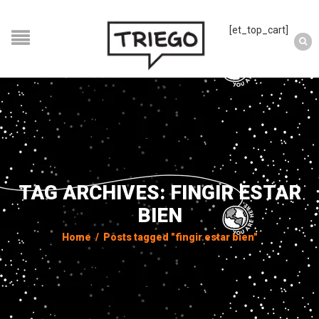
[et_top_cart]
TAG ARCHIVES: FINGIR ESTAR
BIEN
Home
/
Posts tagged "fingir estar bien"