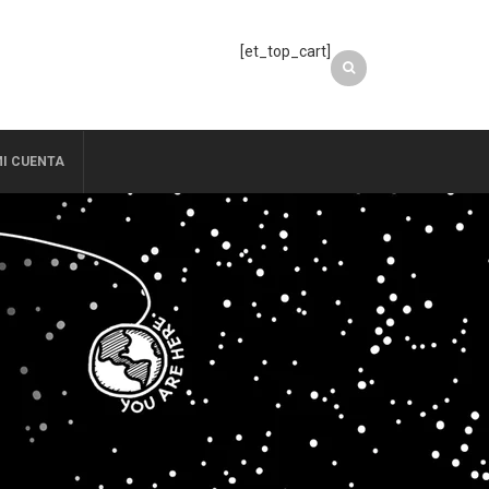
[et_top_cart]
I CUENTA