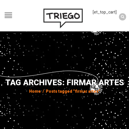
[et_top_cart]
TAG ARCHIVES: FIRMAR ARTES
Home
/
Posts tagged "firmar artes"