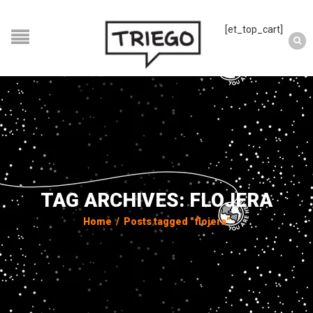
[et_top_cart]
TAG ARCHIVES: FLOJERA
Home
/
Posts tagged "flojera"