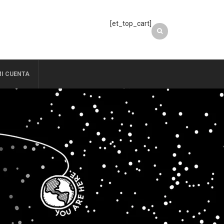
[et_top_cart]
I CUENTA