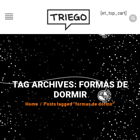
[et_top_cart]
TAG ARCHIVES: FORMAS DE
DORMIR
Home
/
Posts tagged "formas de dormir"