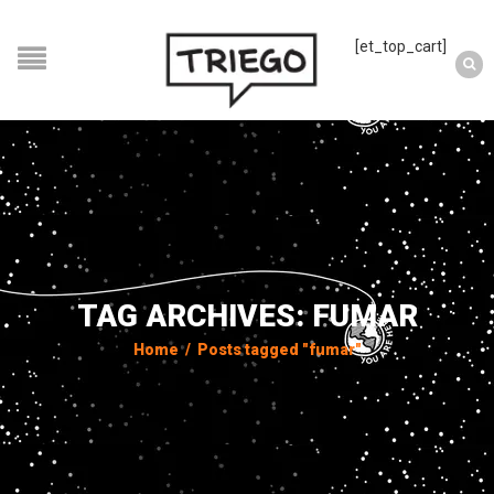
[et_top_cart]
TAG ARCHIVES: FUMAR
Home
/
Posts tagged "fumar"