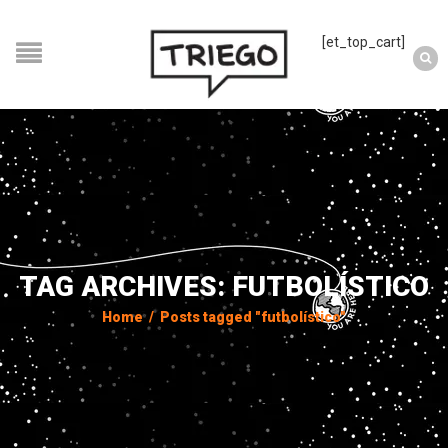
[et_top_cart]
TAG ARCHIVES: FUTBOLÍSTICO
Home
/
Posts tagged "futbolístico"