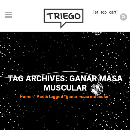
[et_top_cart]
TAG ARCHIVES: GANAR MASA
MUSCULAR
Home
/
Posts tagged "ganar masa muscular"