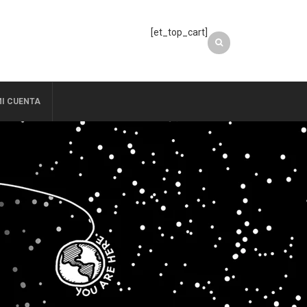
[et_top_cart]
I CUENTA