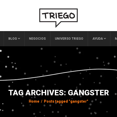
BLOG
NEGOCIOS
UNIVERSO TRIEGO
AYUDA
M
TAG ARCHIVES: GANGSTER
Home
/
Posts tagged "gangster"