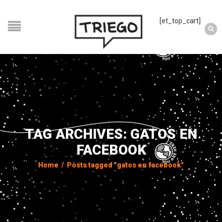
[et_top_cart]
TAG ARCHIVES: GATOS EN
FACEBOOK
Home
/
Posts tagged "gatos en facebook"