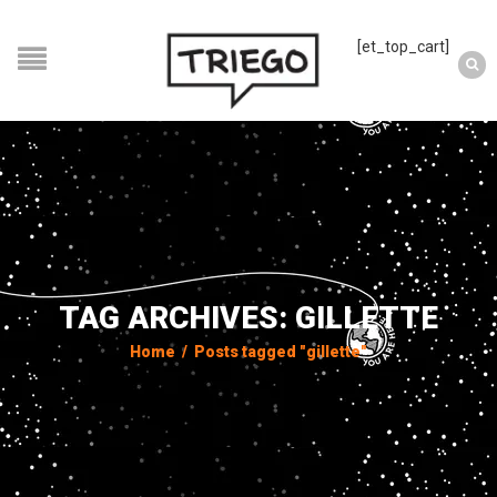
[et_top_cart]
TAG ARCHIVES: GILLETTE
Home
/
Posts tagged "gillette"