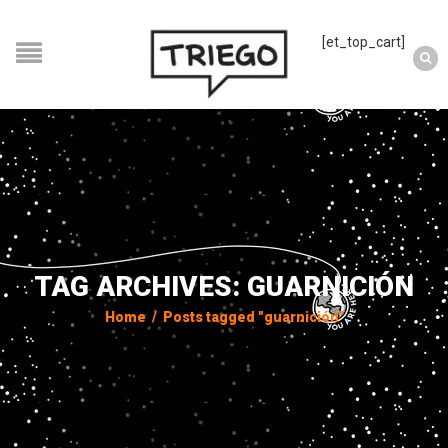
[et_top_cart]
TAG ARCHIVES: GUARNICIÓN
Home
/
Posts tagged "guarnición"