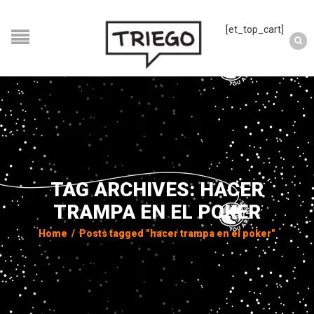
[et_top_cart]
TAG ARCHIVES: HACER
TRAMPA EN EL POKER
Home
/
Posts tagged "hacer trampa en el poker"