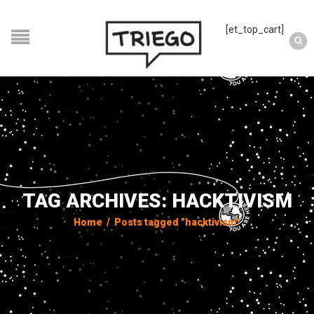
[et_top_cart]
TAG ARCHIVES: HACKTIVISM
Home
/
Posts tagged "hacktivism"