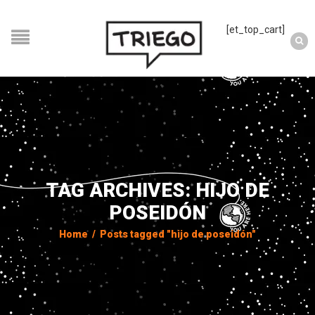
[et_top_cart]
TAG ARCHIVES: HIJO DE
POSEIDÓN
Home
/
Posts tagged "hijo de poseidón"