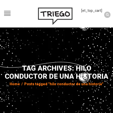
[et_top_cart]
TAG ARCHIVES: HILO
CONDUCTOR DE UNA HISTORIA
Home
/
Posts tagged "hilo conductor de una historia"