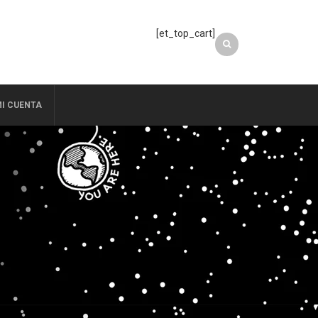
[et_top_cart]
I CUENTA