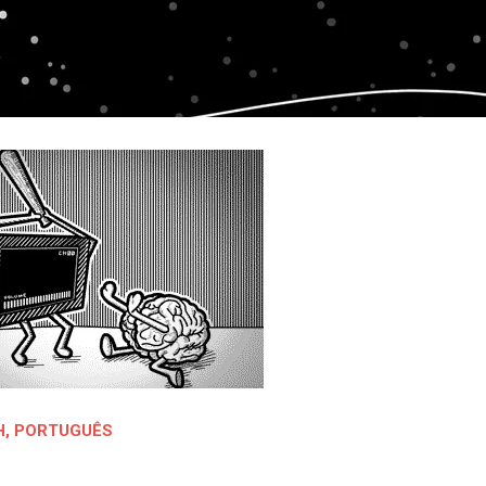
H
,
PORTUGUÊS