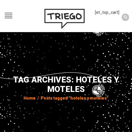
[et_top_cart]
TAG ARCHIVES: HOTELES Y
MOTELES
Home
/
Posts tagged "hoteles y moteles"