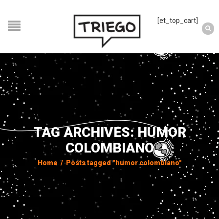
[et_top_cart]
TAG ARCHIVES: HUMOR
COLOMBIANO
Home
/
Posts tagged "humor colombiano"