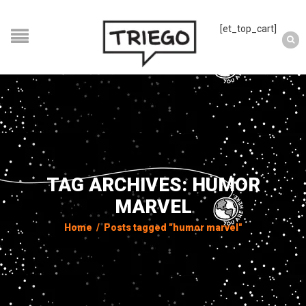
[et_top_cart]
TAG ARCHIVES: HUMOR
MARVEL
Home
/
Posts tagged "humor marvel"