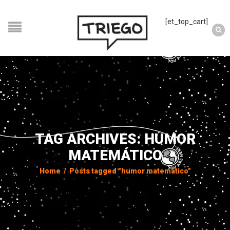
[et_top_cart]
TAG ARCHIVES: HUMOR
MATEMÁTICO
Home
/
Posts tagged "humor matemático"