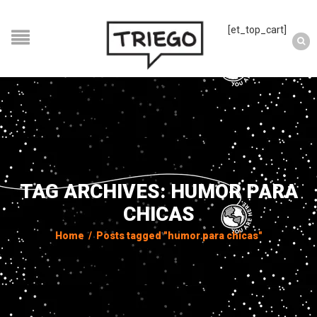
[et_top_cart]
TAG ARCHIVES: HUMOR PARA
CHICAS
Home
/
Posts tagged "humor para chicas"