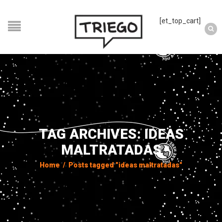
[et_top_cart]
TAG ARCHIVES: IDEAS
MALTRATADAS
Home
/
Posts tagged "ideas maltratadas"