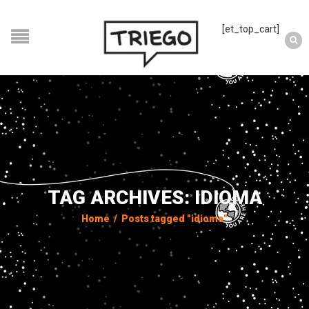
[et_top_cart]
TAG ARCHIVES: IDIOMA
Home
/
Posts tagged "idioma"