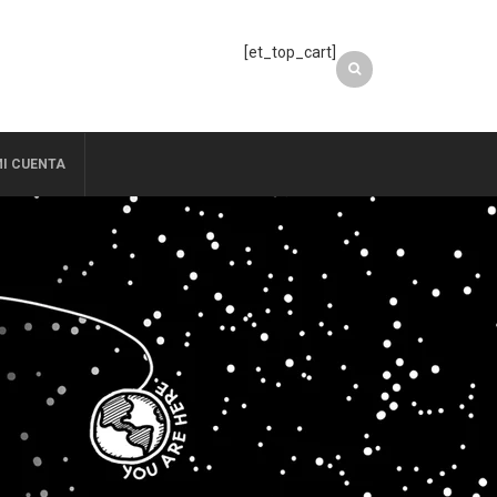
[et_top_cart]
I CUENTA