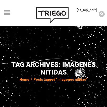
[et_top_cart]
TAG ARCHIVES: IMAGENES
NITIDAS
Home
/
Posts tagged "imagenes nitidas"